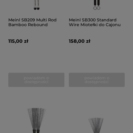
Meinl SB209 Multi Rod
Meinl SB300 Standard
Bamboo Rebound
Wire Miotełki do Cajonu
115,00 zł
158,00 zł
powiadom o
powiadom o
dostępności
dostępności