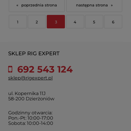
«
»
1
2
3
4
5
6
SKLEP RIG EXPERT
692 543 124
sklep@rigexpert.pl
ul. Kopernika 11J
58-200 Dzierżoniów
Godzinny otwarcia:
Pon.-Pt: 10:00-17:00
Sobota: 10:00-14:00