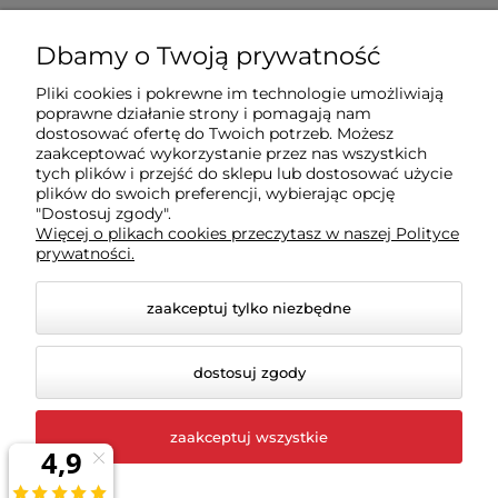
Zakupy
Dbamy o Twoją prywatność
Pliki cookies i pokrewne im technologie umożliwiają
Sklep
poprawne działanie strony i pomagają nam
dostosować ofertę do Twoich potrzeb. Możesz
zaakceptować wykorzystanie przez nas wszystkich
Moje konto
tych plików i przejść do sklepu lub dostosować użycie
plików do swoich preferencji, wybierając opcję
"Dostosuj zgody".
Więcej o plikach cookies przeczytasz w naszej Polityce
Pomoc
prywatności.
zaakceptuj tylko niezbędne
dostosuj zgody
zaakceptuj wszystkie
© 2026 rigexpert.pl. Wszelkie prawa zastrzeżone.
Styl graficzny i aplikacje ShopGadget.pl
Sklep