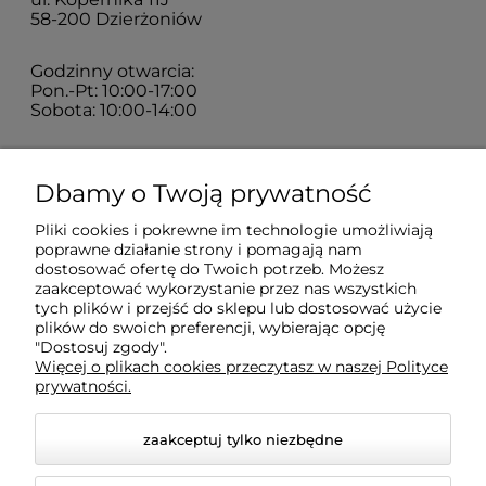
58-200 Dzierżoniów
Godzinny otwarcia:
Pon.-Pt: 10:00-17:00
Sobota: 10:00-14:00
Zakupy
Dbamy o Twoją prywatność
Pliki cookies i pokrewne im technologie umożliwiają
Sklep
poprawne działanie strony i pomagają nam
dostosować ofertę do Twoich potrzeb. Możesz
zaakceptować wykorzystanie przez nas wszystkich
tych plików i przejść do sklepu lub dostosować użycie
Moje konto
plików do swoich preferencji, wybierając opcję
"Dostosuj zgody".
Więcej o plikach cookies przeczytasz w naszej Polityce
Pomoc
prywatności.
zaakceptuj tylko niezbędne