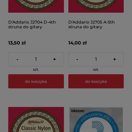
D'Addario J2704 D-4th
D'Addario J2705 A-5th
struna do gitary
struna do gitary
klasycznej
klasycznej
13,50 zł
14,00 zł
-
+
-
+
szt.
szt.
do koszyka
do koszyka