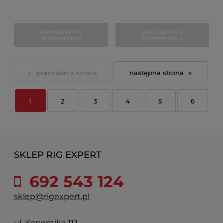
powiadom o
powiadom o
dostępności
dostępności
«
»
1
2
3
4
5
6
SKLEP RIG EXPERT
692 543 124
sklep@rigexpert.pl
ul. Kopernika 11J