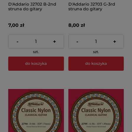
D'Addario J2702 B-2nd
D'Addario J2703 G-3rd
struna do gitary
struna do gitary
klasycznej
klasycznej
7,00 zł
8,00 zł
-
+
-
+
szt.
szt.
do koszyka
do koszyka