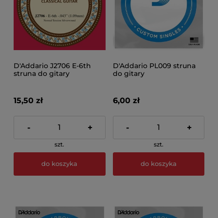
D'Addario J2706 E-6th
D'Addario PL009 struna
struna do gitary
do gitary
klasycznej
15,50 zł
6,00 zł
-
+
-
+
szt.
szt.
do koszyka
do koszyka