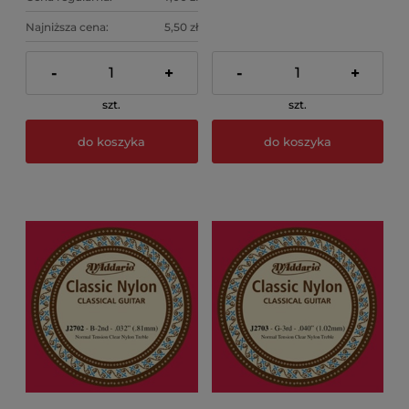
Najniższa cena:
5,50 zł
-
+
-
+
szt.
szt.
do koszyka
do koszyka