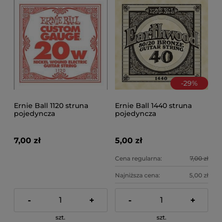
-
29
%
Ernie Ball 1120 struna
Ernie Ball 1440 struna
pojedyncza
pojedyncza
7,00 zł
5,00 zł
Cena regularna:
7,00 zł
Najniższa cena:
5,00 zł
-
+
-
+
szt.
szt.