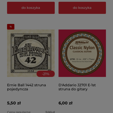
do koszyka
do koszyka
-
21
%
Ernie Ball 1442 struna
D'Addario J2701 E-1st
pojedyncza
struna do gitary
klasycznej
5,50 zł
6,00 zł
Cena regularna:
7,00 zł