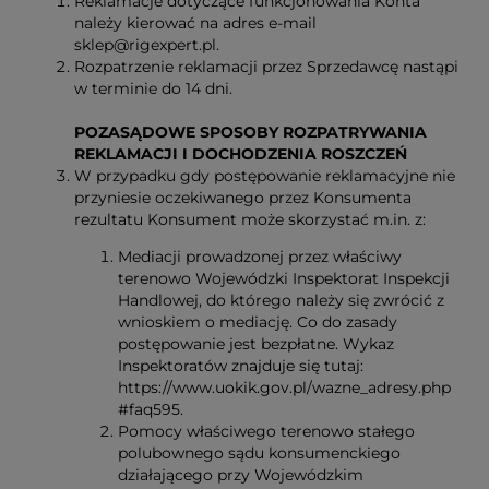
Reklamacje dotyczące funkcjonowania Konta
należy kierować na adres e-mail
sklep@rigexpert.pl.
Rozpatrzenie reklamacji przez Sprzedawcę nastąpi
w terminie do 14 dni.
POZASĄDOWE SPOSOBY ROZPATRYWANIA
REKLAMACJI I DOCHODZENIA ROSZCZEŃ
W przypadku gdy postępowanie reklamacyjne nie
przyniesie oczekiwanego przez Konsumenta
rezultatu Konsument może skorzystać m.in. z:
Mediacji prowadzonej przez właściwy
terenowo Wojewódzki Inspektorat Inspekcji
Handlowej, do którego należy się zwrócić z
wnioskiem o mediację. Co do zasady
postępowanie jest bezpłatne. Wykaz
Inspektoratów znajduje się tutaj:
https://www.uokik.gov.pl/wazne_adresy.php
#faq595.
Pomocy właściwego terenowo stałego
polubownego sądu konsumenckiego
działającego przy Wojewódzkim