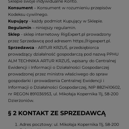
Sklepie swoje indywidualne Konto.
Konsument
– Konsument w rozumieniu przepisów
Kodeksu cywilnego.
Kupujący
- każdy podmiot Kupujący w Sklepie.
Regulamin
– niniejszy regulamin.
Sklep
- sklep internetowy RigExpert.pl prowadzony
przez Sprzedawcę pod adresem https://rigexpert.pl.
Sprzedawca
- ARTUR KRZUŚ, przedsiębiorca
prowadzący działalność gospodarczą pod nazwą PPHU
ALM TECHNIKA ARTUR KRZUŚ, wpisany do Centralnej
Ewidencji i Informacji o Działalności Gospodarczej
prowadzonej przez ministra właściwego do spraw
gospodarki i prowadzenia Centralnej Ewidencji i
Informacji o Działalności Gospodarczej, NIP 8821410602,
nr REGON 891036953, ul. Mikołaja Kopernika 11j, 58-200
Dzierżoniów.
§ 2 KONTAKT ZE SPRZEDAWCĄ
Adres pocztowy: ul. Mikołaja Kopernika 11j, 58-200