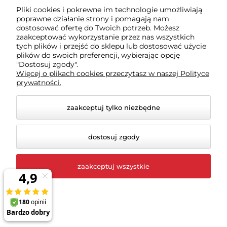
nowościach w Sklepie.
Pliki cookies i pokrewne im technologie umożliwiają
Sklep
– sklep internetowy RigExpert.pl prowadzony
poprawne działanie strony i pomagają nam
dostosować ofertę do Twoich potrzeb. Możesz
przez Usługodawcę pod adresem https://rigexpert.pl
zaakceptować wykorzystanie przez nas wszystkich
Usługodawca
- przedsiębiorca prowadzący działalność
tych plików i przejść do sklepu lub dostosować użycie
gospodarczą pod nazwą PPHU ALM TECHNIKA ARTUR
plików do swoich preferencji, wybierając opcję
KRZUŚ, wpisany do Centralnej Ewidencji i Informacji o
"Dostosuj zgody".
Więcej o plikach cookies przeczytasz w naszej Polityce
Działalności Gospodarczej prowadzonej przez ministra
prywatności.
właściwego do spraw gospodarki i prowadzenia
Centralnej Ewidencji i Informacji o Działalności
zaakceptuj tylko niezbędne
Gospodarczej, NIP 8821410602, nr REGON 891036953, ul.
Mikołaja Kopernika 11j, 58-200 Dzierżoniów.
Usługobiorca
- każdy podmiot korzystający z usługi
dostosuj zgody
Newsletter.
§ 2 Newsletter
zaakceptuj wszystkie
Usługobiorca może dobrowolnie skorzystać z
usługi Newsletter.
Dla skorzystania z usługi Newsletter niezbędne
jest urządzenie z przeglądarką internetową w