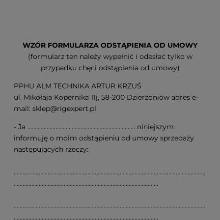
WZÓR FORMULARZA ODSTĄPIENIA OD UMOWY
(formularz ten należy wypełnić i odesłać tylko w
przypadku chęci odstąpienia od umowy)
PPHU ALM TECHNIKA ARTUR KRZUŚ
ul. Mikołaja Kopernika 11j, 58-200 Dzierżoniów adres e-
mail: sklep@rigexpert.pl
- Ja ......................................................................... niniejszym
informuję o moim odstąpieniu od umowy sprzedaży
następujących rzeczy:
..................................................................................................................................
..................................................................................................
..................................................................................................................................
..................................................................................................