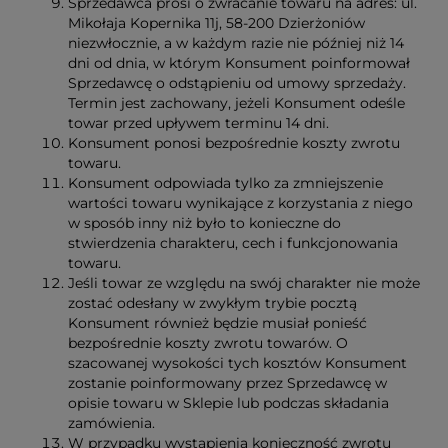
Sprzedawca prosi o zwracanie towaru na adres: ul.
Mikołaja Kopernika 11j, 58-200 Dzierżoniów
niezwłocznie, a w każdym razie nie później niż 14
dni od dnia, w którym Konsument poinformował
Sprzedawcę o odstąpieniu od umowy sprzedaży.
Termin jest zachowany, jeżeli Konsument odeśle
towar przed upływem terminu 14 dni.
Konsument ponosi bezpośrednie koszty zwrotu
towaru.
Konsument odpowiada tylko za zmniejszenie
wartości towaru wynikające z korzystania z niego
w sposób inny niż było to konieczne do
stwierdzenia charakteru, cech i funkcjonowania
towaru.
Jeśli towar ze względu na swój charakter nie może
zostać odesłany w zwykłym trybie pocztą
Konsument również będzie musiał ponieść
bezpośrednie koszty zwrotu towarów. O
szacowanej wysokości tych kosztów Konsument
zostanie poinformowany przez Sprzedawcę w
opisie towaru w Sklepie lub podczas składania
zamówienia.
W przypadku wystąpienia konieczność zwrotu