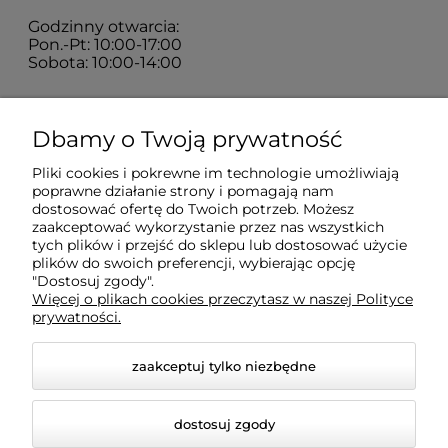
Godzinny otwarcia:
Pon.-Pt: 10:00-17:00
Sobota: 10:00-14:00
Zakupy
Dbamy o Twoją prywatność
Pliki cookies i pokrewne im technologie umożliwiają
Sklep
poprawne działanie strony i pomagają nam
dostosować ofertę do Twoich potrzeb. Możesz
zaakceptować wykorzystanie przez nas wszystkich
tych plików i przejść do sklepu lub dostosować użycie
Moje konto
plików do swoich preferencji, wybierając opcję
"Dostosuj zgody".
Więcej o plikach cookies przeczytasz w naszej Polityce
Pomoc
prywatności.
zaakceptuj tylko niezbędne
dostosuj zgody