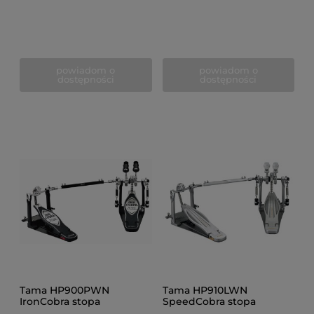
powiadom o
powiadom o
dostępności
dostępności
Tama HP900PWN
Tama HP910LWN
IronCobra stopa
SpeedCobra stopa
podwójna
podwójna