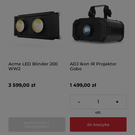
Acme LED Blinder 200
ADJ Ikon IR Projektor
WW2
Gobo
3 599,00 zł
1 499,00 zł
-
+
szt.
powiadom o
do koszyka
dostępności