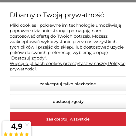
Zakupy
Dbamy o Twoją prywatność
Pliki cookies i pokrewne im technologie umożliwiają
Sklep
poprawne działanie strony i pomagają nam
dostosować ofertę do Twoich potrzeb. Możesz
zaakceptować wykorzystanie przez nas wszystkich
Moje konto
tych plików i przejść do sklepu lub dostosować użycie
plików do swoich preferencji, wybierając opcję
"Dostosuj zgody".
Więcej o plikach cookies przeczytasz w naszej Polityce
Pomoc
prywatności.
zaakceptuj tylko niezbędne
dostosuj zgody
zaakceptuj wszystkie
© 2026 rigexpert.pl. Wszelkie prawa zastrzeżone.
Styl graficzny i aplikacje ShopGadget.pl
Sklep