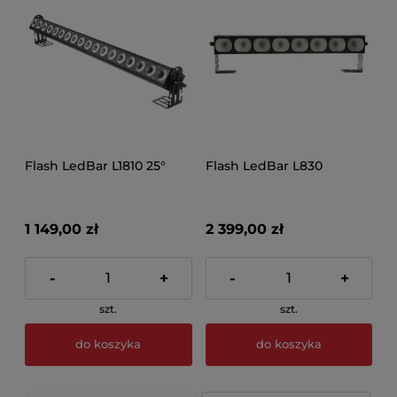
Flash LedBar L1810 25°
Flash LedBar L830
1 149,00 zł
2 399,00 zł
-
+
-
+
szt.
szt.
do koszyka
do koszyka