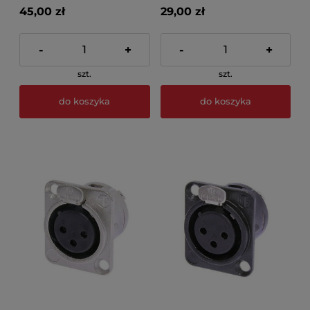
45,00 zł
29,00 zł
-
+
-
+
szt.
szt.
do koszyka
do koszyka