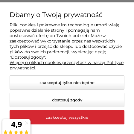
Zakupy
Dbamy o Twoją prywatność
Pliki cookies i pokrewne im technologie umożliwiają
Sklep
poprawne działanie strony i pomagają nam
dostosować ofertę do Twoich potrzeb. Możesz
zaakceptować wykorzystanie przez nas wszystkich
Moje konto
tych plików i przejść do sklepu lub dostosować użycie
plików do swoich preferencji, wybierając opcję
"Dostosuj zgody".
Więcej o plikach cookies przeczytasz w naszej Polityce
Pomoc
prywatności.
zaakceptuj tylko niezbędne
dostosuj zgody
zaakceptuj wszystkie
© 2026 rigexpert.pl. Wszelkie prawa zastrzeżone.
Styl graficzny i aplikacje ShopGadget.pl
Sklep