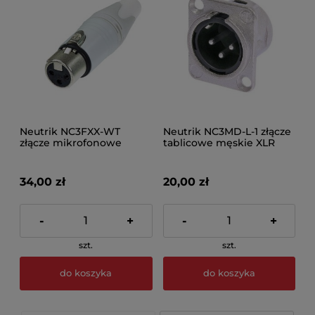
Neutrik NC3FXX-WT
Neutrik NC3MD-L-1 złącze
złącze mikrofonowe
tablicowe męskie XLR
żeńskie białe
3PIN
34,00 zł
20,00 zł
-
+
-
+
szt.
szt.
do koszyka
do koszyka