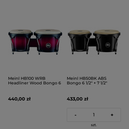
Meinl HB100 WRB
Meinl HB50BK ABS
Headliner Wood Bongo 6
Bongo 6 1/2" + 7 1/2"
3/4" + 8"
440,00 zł
433,00 zł
-
+
szt.