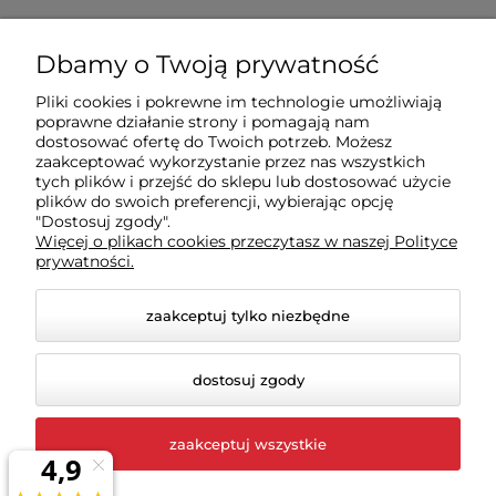
Zakupy
Dbamy o Twoją prywatność
Pliki cookies i pokrewne im technologie umożliwiają
Sklep
poprawne działanie strony i pomagają nam
dostosować ofertę do Twoich potrzeb. Możesz
zaakceptować wykorzystanie przez nas wszystkich
tych plików i przejść do sklepu lub dostosować użycie
Moje konto
plików do swoich preferencji, wybierając opcję
"Dostosuj zgody".
Więcej o plikach cookies przeczytasz w naszej Polityce
Pomoc
prywatności.
zaakceptuj tylko niezbędne
dostosuj zgody
zaakceptuj wszystkie
© 2026 rigexpert.pl. Wszelkie prawa zastrzeżone.