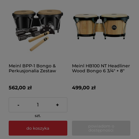
Meinl BPP-1 Bongo &
Meinl HB100 NT Headliner
Perkusjonalia Zestaw
Wood Bongo 6 3/4" + 8"
562,00 zł
499,00 zł
-
+
szt.
powiadom o
do koszyka
dostępności