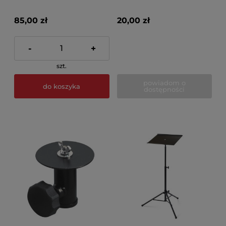
ścienny
85,00 zł
20,00 zł
-
+
szt.
powiadom o
do koszyka
dostępności