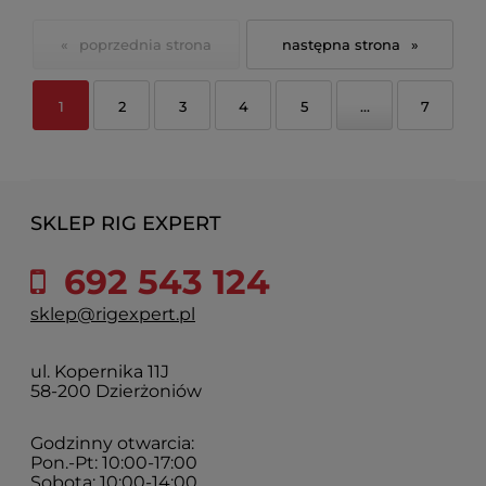
«
»
1
2
3
4
5
...
7
SKLEP RIG EXPERT
692 543 124
sklep@rigexpert.pl
ul. Kopernika 11J
58-200 Dzierżoniów
Godzinny otwarcia:
Pon.-Pt: 10:00-17:00
Sobota: 10:00-14:00