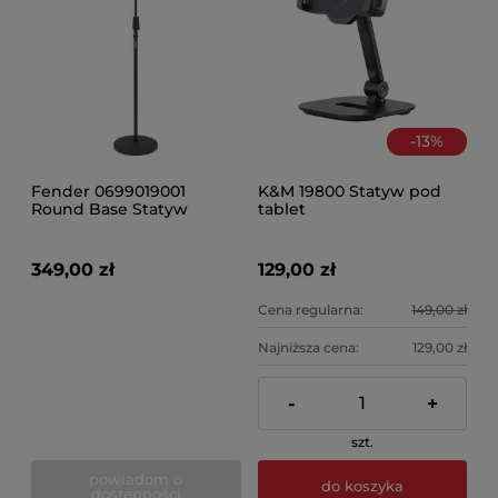
-
13
%
Fender 0699019001
K&M 19800 Statyw pod
Round Base Statyw
tablet
mikrofonowy
349,00 zł
129,00 zł
Cena regularna:
149,00 zł
Najniższa cena:
129,00 zł
-
+
szt.
powiadom o
do koszyka
dostępności