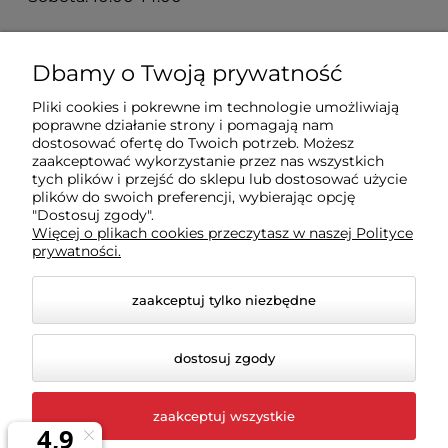
Zakupy
Dbamy o Twoją prywatność
Pliki cookies i pokrewne im technologie umożliwiają
Sklep
poprawne działanie strony i pomagają nam
dostosować ofertę do Twoich potrzeb. Możesz
zaakceptować wykorzystanie przez nas wszystkich
tych plików i przejść do sklepu lub dostosować użycie
Moje konto
plików do swoich preferencji, wybierając opcję
"Dostosuj zgody".
Więcej o plikach cookies przeczytasz w naszej Polityce
Pomoc
prywatności.
zaakceptuj tylko niezbędne
dostosuj zgody
zaakceptuj wszystkie
© 2026 rigexpert.pl. Wszelkie prawa zastrzeżone.