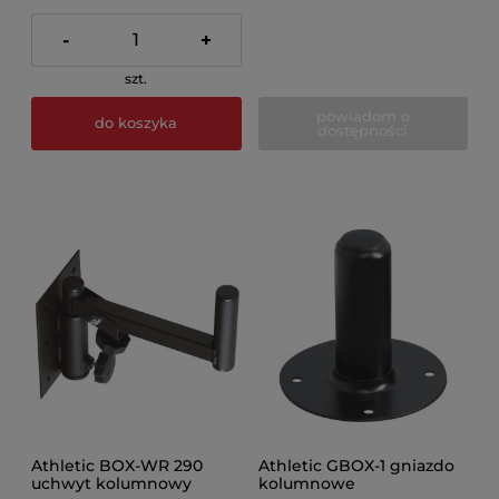
-
+
szt.
powiadom o
do koszyka
dostępności
Athletic BOX-WR 290
Athletic GBOX-1 gniazdo
uchwyt kolumnowy
kolumnowe