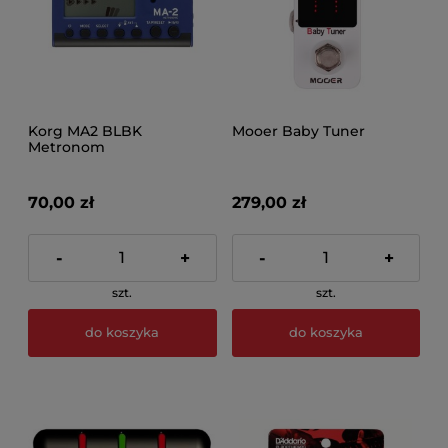
Korg MA2 BLBK
Mooer Baby Tuner
Metronom
70,00 zł
279,00 zł
-
+
-
+
szt.
szt.
do koszyka
do koszyka