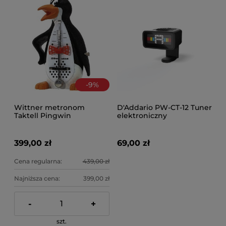
-
9
%
Wittner metronom
D'Addario PW-CT-12 Tuner
Taktell Pingwin
elektroniczny
399,00 zł
69,00 zł
Cena regularna:
439,00 zł
Najniższa cena:
399,00 zł
-
+
szt.