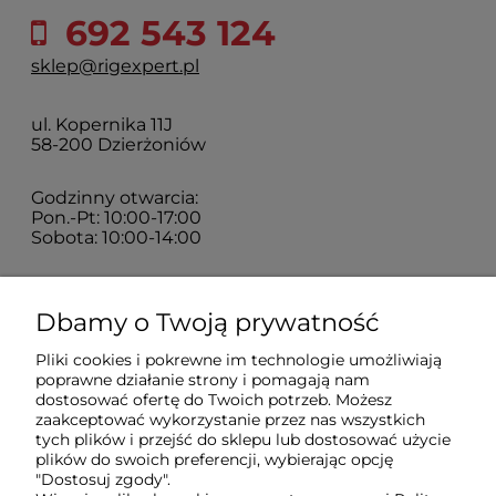
692 543 124
sklep@rigexpert.pl
ul. Kopernika 11J
58-200 Dzierżoniów
Godzinny otwarcia:
Pon.-Pt: 10:00-17:00
Sobota: 10:00-14:00
Zakupy
Dbamy o Twoją prywatność
Pliki cookies i pokrewne im technologie umożliwiają
Sklep
poprawne działanie strony i pomagają nam
dostosować ofertę do Twoich potrzeb. Możesz
zaakceptować wykorzystanie przez nas wszystkich
tych plików i przejść do sklepu lub dostosować użycie
Moje konto
plików do swoich preferencji, wybierając opcję
"Dostosuj zgody".