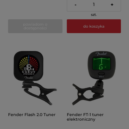
-
+
szt.
powiadom o
do koszyka
dostępności
Fender Flash 2.0 Tuner
Fender FT-1 tuner
elektroniczny