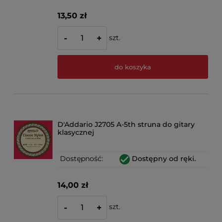
13,50 zł
szt.
-
+
do koszyka
D'Addario J2705 A-5th struna do gitary
klasycznej
Dostępność:
Dostępny od ręki.
14,00 zł
szt.
-
+