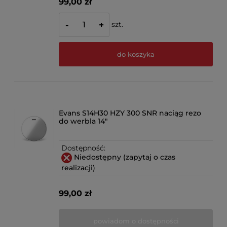
99,00 zł
szt.
-
+
do koszyka
Evans S14H30 HZY 300 SNR naciąg rezo
do werbla 14"
Dostępność:
Niedostępny (zapytaj o czas
realizacji)
99,00 zł
powiadom o dostępności