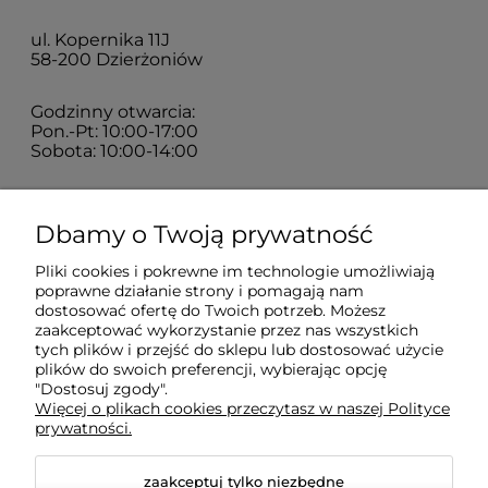
ul. Kopernika 11J
58-200 Dzierżoniów
Godzinny otwarcia:
Pon.-Pt: 10:00-17:00
Sobota: 10:00-14:00
Zakupy
Dbamy o Twoją prywatność
Pliki cookies i pokrewne im technologie umożliwiają
Sklep
poprawne działanie strony i pomagają nam
dostosować ofertę do Twoich potrzeb. Możesz
zaakceptować wykorzystanie przez nas wszystkich
Moje konto
tych plików i przejść do sklepu lub dostosować użycie
plików do swoich preferencji, wybierając opcję
"Dostosuj zgody".
Więcej o plikach cookies przeczytasz w naszej Polityce
Pomoc
prywatności.
zaakceptuj tylko niezbędne