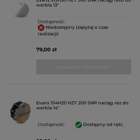
Evans S13H30 HZY 300 SNR naciąg rezo do
werbla 13"
Dostępność:
Niedostępny (zapytaj o czas
realizacji)
79,00 zł
powiadom o dostępności
Evans S14H20 HZY 200 SNR naciąg rez do
werbla 14"
Dostępność:
Dostępny od ręki.