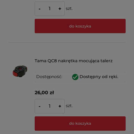
szt.
-
+
do koszyka
Tama QC8 nakrętka mocująca talerz
Dostępność:
Dostępny od ręki.
26,00 zł
szt.
-
+
do koszyka