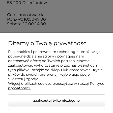
58-200 Dzierżoniów
Godzinny otwarcia:
Pon.-Pt: 10:00-17:00
Sobota: 10:00-14:00
Zakupy
Dbamy o Twoją prywatność
Pliki cookies i pokrewne im technologie umożliwiają
Sklep
poprawne działanie strony i pomagają nam
dostosować ofertę do Twoich potrzeb. Możesz
zaakceptować wykorzystanie przez nas wszystkich
Moje konto
tych plików i przejść do sklepu lub dostosować użycie
plików do swoich preferencji, wybierając opcję
"Dostosuj zgody".
Więcej o plikach cookies przeczytasz w naszej Polityce
Pomoc
prywatności.
zaakceptuj tylko niezbędne