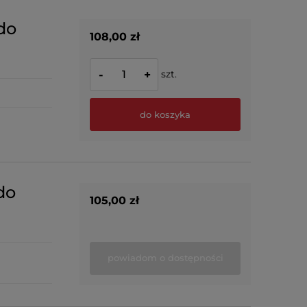
do
108,00 zł
szt.
-
+
do koszyka
do
105,00 zł
powiadom o dostępności