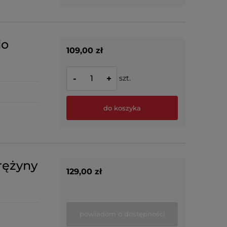
do
109,00 zł
szt.
-
+
do koszyka
rężyny
129,00 zł
powiadom o dostępności