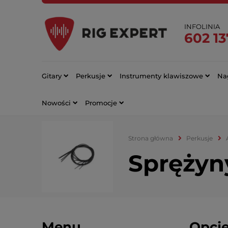
INFOLINIA
602 13
Gitary
Perkusje
Instrumenty klawiszowe
Nag
Nowości
Promocje
Strona główna
Perkusje
Sprężyn
Menu
Opcje