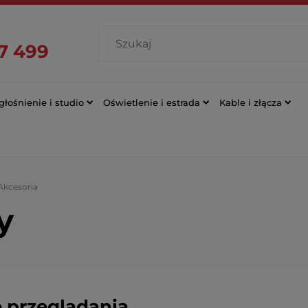
7 499
łośnienie i studio
Oświetlenie i estrada
Kable i złącza
Akcesoria
y
 przeglądania