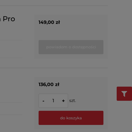
 Pro
149,00 zł
powiadom o dostępności
136,00 zł
szt.
-
+
do koszyka