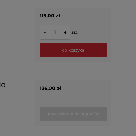
119,00 zł
szt.
-
+
do koszyka
do
136,00 zł
powiadom o dostępności