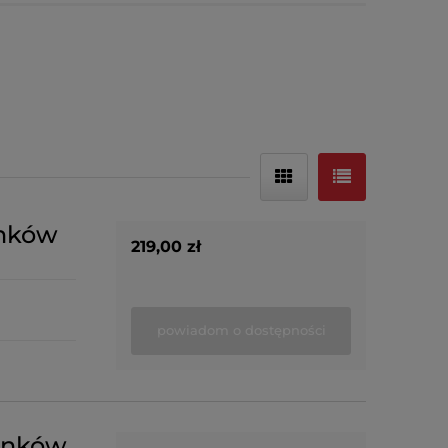
onków
219,00 zł
powiadom o dostępności
onków