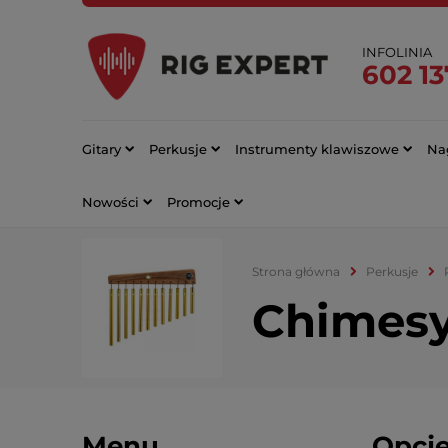
INFOLINIA
602 13
Gitary
Perkusje
Instrumenty klawiszowe
Nag
Nowości
Promocje
Strona główna
Perkusje
Chimes
Menu
Opcje