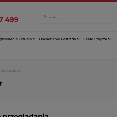
7 499
łośnienie i studio
Oświetlenie i estrada
Kable i złącza
Perkusjonalia
y
 przeglądania