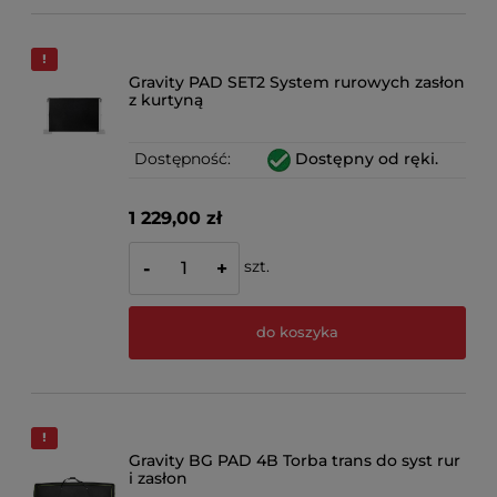
Gravity PAD SET2 System rurowych zasłon
z kurtyną
Dostępność:
Dostępny od ręki.
1 229,00 zł
szt.
-
+
do koszyka
Gravity BG PAD 4B Torba trans do syst rur
i zasłon