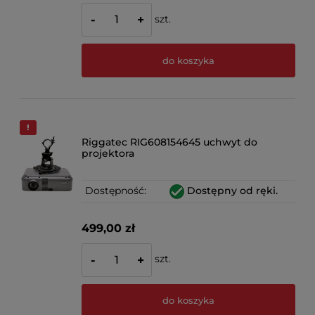
szt.
-
+
do koszyka
Riggatec RIG608154645 uchwyt do
projektora
Dostępność:
Dostępny od ręki.
499,00 zł
szt.
-
+
do koszyka