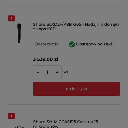
Shure SLXD2+/K8B G65 - Nadajnik do ręki
z kaps K8B
Dostępność:
Dostępny od ręki.
3 539,00 zł
szt.
-
+
do koszyka
Shure SH-MICCASE15 Case na 15
mikrofonów