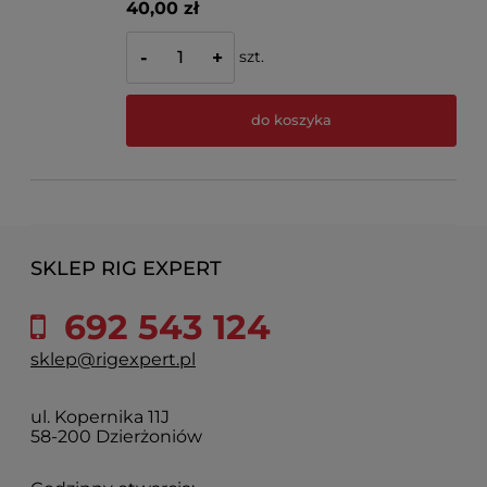
40,00 zł
szt.
-
+
do koszyka
SKLEP RIG EXPERT
692 543 124
sklep@rigexpert.pl
ul. Kopernika 11J
58-200 Dzierżoniów