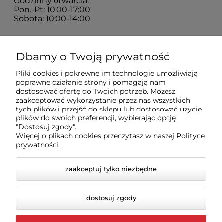
Godzinny otwarcia:
Pon.-Pt: 10:00-17:00
Sobota: 10:00-14:00
Zakupy
Dbamy o Twoją prywatność
Pliki cookies i pokrewne im technologie umożliwiają
Sklep
poprawne działanie strony i pomagają nam
dostosować ofertę do Twoich potrzeb. Możesz
zaakceptować wykorzystanie przez nas wszystkich
Moje konto
tych plików i przejść do sklepu lub dostosować użycie
plików do swoich preferencji, wybierając opcję
"Dostosuj zgody".
Więcej o plikach cookies przeczytasz w naszej Polityce
Pomoc
prywatności.
zaakceptuj tylko niezbędne
dostosuj zgody