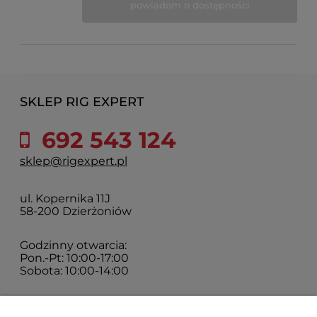
powiadom o dostępności
SKLEP RIG EXPERT
692 543 124
sklep@rigexpert.pl
ul. Kopernika 11J
58-200 Dzierżoniów
Godzinny otwarcia:
Pon.-Pt: 10:00-17:00
Sobota: 10:00-14:00