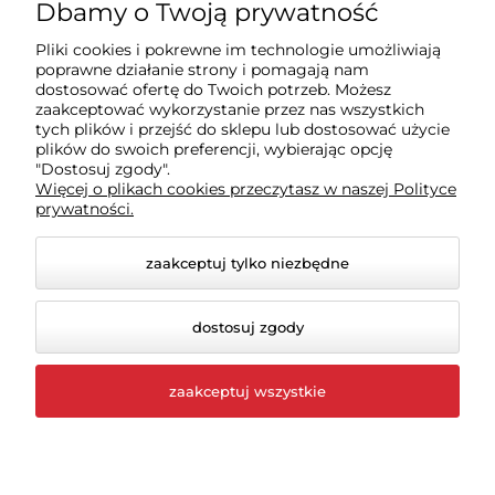
Zakupy
Dbamy o Twoją prywatność
Pliki cookies i pokrewne im technologie umożliwiają
Sklep
poprawne działanie strony i pomagają nam
dostosować ofertę do Twoich potrzeb. Możesz
zaakceptować wykorzystanie przez nas wszystkich
Moje konto
tych plików i przejść do sklepu lub dostosować użycie
plików do swoich preferencji, wybierając opcję
"Dostosuj zgody".
Więcej o plikach cookies przeczytasz w naszej Polityce
Pomoc
prywatności.
zaakceptuj tylko niezbędne
dostosuj zgody
zaakceptuj wszystkie
© 2026 rigexpert.pl. Wszelkie prawa zastrzeżone.
Styl graficzny i aplikacje ShopGadget.pl
Sklep
internetowy Shoper.pl
Opcje