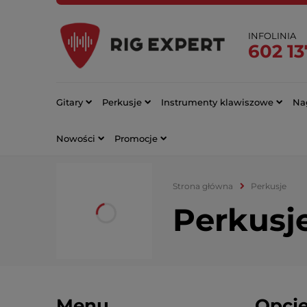
INFOLINIA
602 13
Gitary
Perkusje
Instrumenty klawiszowe
Nag
Nowości
Promocje
Strona główna
Perkusje
Perkusj
Menu
Opcje