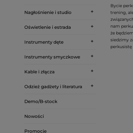
Bycie perk
Nagłośnienie i studio
trening, a
związanych
nam perkus
Oświetlenie i estrada
że będziem
siedzimy 
Instrumenty dęte
perkusistę 
Instrumenty smyczkowe
Kable i złącza
Odzież gadżety i literatura
Demo/B-stock
Nowości
Promocje