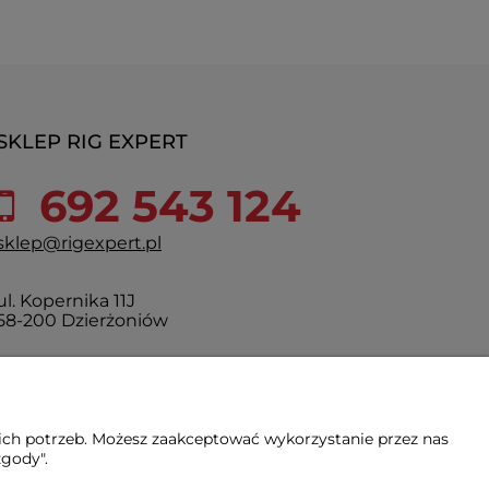
SKLEP RIG EXPERT
692 543 124
sklep@rigexpert.pl
ul. Kopernika 11J
58-200 Dzierżoniów
Godzinny otwarcia:
Pon.-Pt: 10:00-17:00
Sobota: 10:00-14:00
ich potrzeb. Możesz zaakceptować wykorzystanie przez nas
zgody".