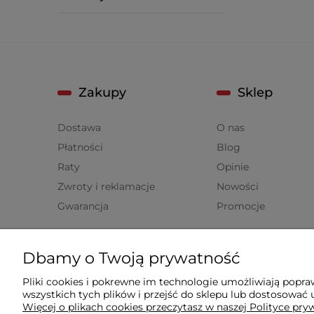
Zakupy
Sklep
Dostawa
O nas
Płatności
Blog
Raty
Opinie
Zwroty i reklamacje
Nowości
Gwarancja
Promocje
Pomoc
Dbamy o Twoją prywatność
Polityka prywatności
Pliki cookies i pokrewne im technologie umożliwiają popr
wszystkich tych plików i przejść do sklepu lub dostosować u
Regulaminy
Więcej o plikach cookies przeczytasz w naszej Polityce pry