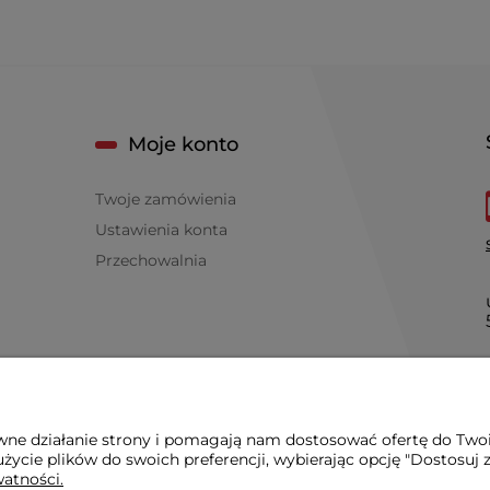
Moje konto
Twoje zamówienia
Ustawienia konta
Przechowalnia
awne działanie strony i pomagają nam dostosować ofertę do Two
życie plików do swoich preferencji, wybierając opcję "Dostosuj 
watności.