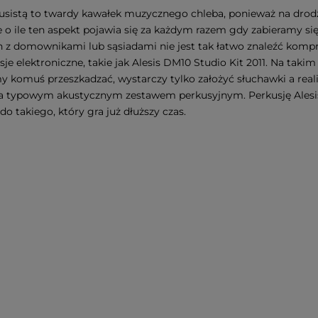
usistą to twardy kawałek muzycznego chleba, ponieważ na drodze
le o ile ten aspekt pojawia się za każdym razem gdy zabieramy 
 z domownikami lub sąsiadami nie jest tak łatwo znaleźć kom
je elektroniczne, takie jak Alesis DM10 Studio Kit 2011. Na tak
y komuś przeszkadzać, wystarczy tylko założyć słuchawki a real
za typowym akustycznym zestawem perkusyjnym. Perkusję Alesi
do takiego, który gra już dłuższy czas.