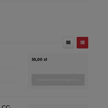
35,00 zł
powiadom o dostępności
e CG