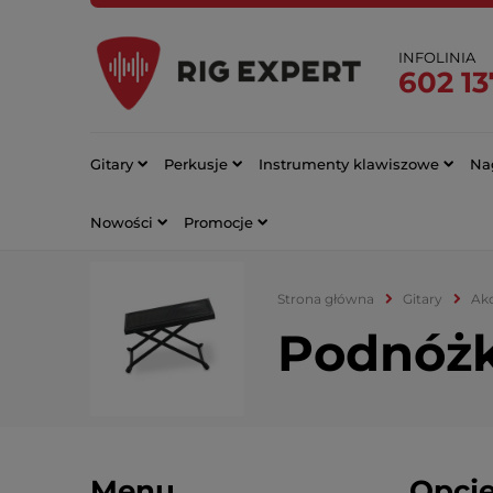
INFOLINIA
602 13
Gitary
Perkusje
Instrumenty klawiszowe
Nag
Nowości
Promocje
Strona główna
Gitary
Akc
Podnóżki
Menu
Opcje