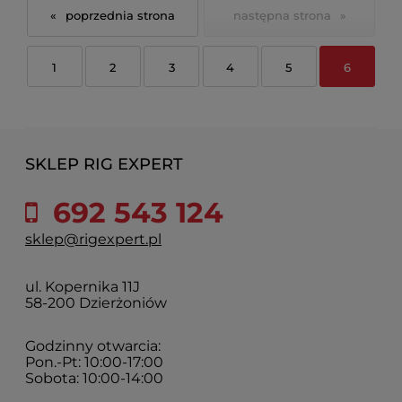
«
»
1
2
3
4
5
6
SKLEP RIG EXPERT
692 543 124
sklep@rigexpert.pl
ul. Kopernika 11J
58-200 Dzierżoniów
Godzinny otwarcia:
Pon.-Pt: 10:00-17:00
Sobota: 10:00-14:00