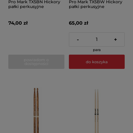
Pro Mark TX5BN Hickory
Pro Mark TX5BW Hickory
pałki perkusyjne
pałki perkusyjne
74,00 zł
65,00 zł
-
+
para
powiadom o
do koszyka
dostępności