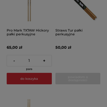
Pro Mark TX7AW Hickory
Straws Tur pałki
pałki perkusyjne
perkusyjne
65,00 zł
50,00 zł
-
+
para
powiadom o
do koszyka
dostępności