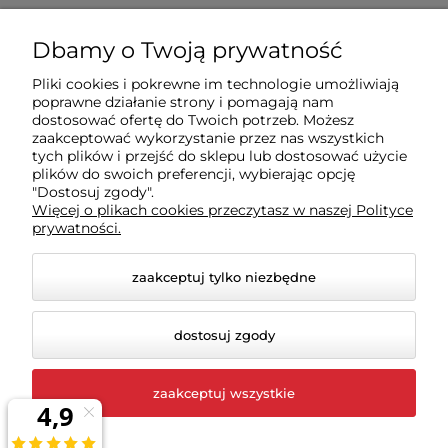
Zakupy
Dbamy o Twoją prywatność
Pliki cookies i pokrewne im technologie umożliwiają
Sklep
poprawne działanie strony i pomagają nam
dostosować ofertę do Twoich potrzeb. Możesz
zaakceptować wykorzystanie przez nas wszystkich
Moje konto
tych plików i przejść do sklepu lub dostosować użycie
plików do swoich preferencji, wybierając opcję
"Dostosuj zgody".
Więcej o plikach cookies przeczytasz w naszej Polityce
Pomoc
prywatności.
zaakceptuj tylko niezbędne
dostosuj zgody
zaakceptuj wszystkie
© 2026 rigexpert.pl. Wszelkie prawa zastrzeżone.
Styl graficzny i aplikacje ShopGadget.pl
Sklep