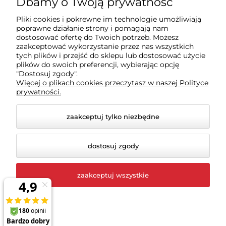
Dbamy o Twoją prywatność
Pliki cookies i pokrewne im technologie umożliwiają
Sklep
poprawne działanie strony i pomagają nam
dostosować ofertę do Twoich potrzeb. Możesz
zaakceptować wykorzystanie przez nas wszystkich
Moje konto
tych plików i przejść do sklepu lub dostosować użycie
plików do swoich preferencji, wybierając opcję
"Dostosuj zgody".
Więcej o plikach cookies przeczytasz w naszej Polityce
Pomoc
prywatności.
zaakceptuj tylko niezbędne
dostosuj zgody
zaakceptuj wszystkie
© 2026 rigexpert.pl. Wszelkie prawa zastrzeżone.
Styl graficzny i aplikacje ShopGadget.pl
Sklep
internetowy Shoper.pl