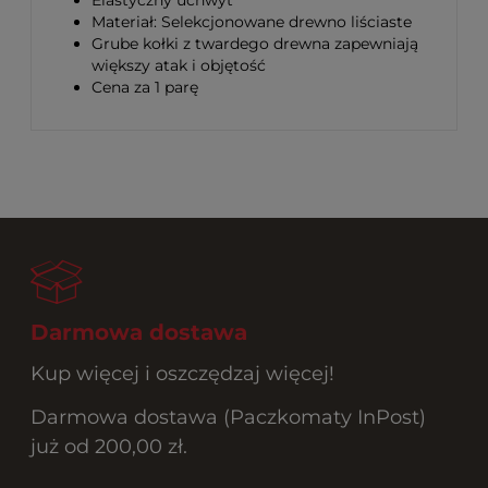
Elastyczny uchwyt
Materiał: Selekcjonowane drewno liściaste
Grube kołki z twardego drewna zapewniają
większy atak i objętość
Cena za 1 parę
Darmowa dostawa
Kup więcej i oszczędzaj więcej!
Darmowa dostawa (Paczkomaty InPost)
już od 200,00 zł.