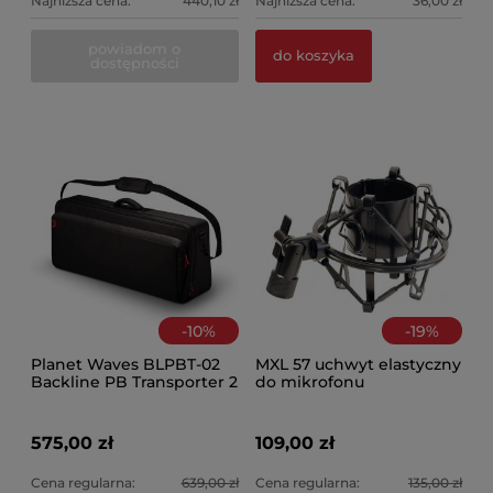
Najniższa cena:
440,10 zł
Najniższa cena:
36,00 zł
powiadom o
do koszyka
dostępności
-
10
%
-
19
%
Planet Waves BLPBT-02
MXL 57 uchwyt elastyczny
Backline PB Transporter 2
do mikrofonu
575,00 zł
109,00 zł
Cena regularna:
639,00 zł
Cena regularna:
135,00 zł