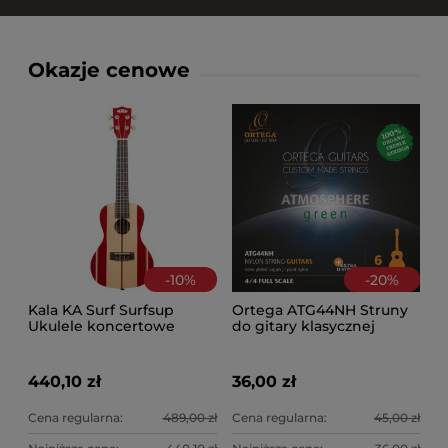
Okazje cenowe
-
10
%
-
20
%
Kala KA Surf Surfsup
Ortega ATG44NH Struny
Ukulele koncertowe
do gitary klasycznej
440,10 zł
36,00 zł
Cena regularna:
489,00 zł
Cena regularna:
45,00 zł