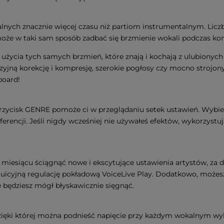
alnych znacznie więcej czasu niż partiom instrumentalnym. Lic
może w taki sam sposób zadbać się brzmienie wokali podczas kon
użycia tych samych brzmień, które znają i kochają z ulubionych
jną korekcję i kompresję, szerokie pogłosy czy mocno strojony 
board!
rzycisk GENRE pomoże ci w przeglądaniu setek ustawień. Wybierz
ferencji. Jeśli nigdy wcześniej nie używałeś efektów, wykorzystu
m miesiącu ściągnąć nowe i ekscytujące ustawienia artystów, za
ntuicyjną regulację pokładową VoiceLive Play. Dodatkowo, może
 będziesz mógł błyskawicznie sięgnąć.
ięki której można podnieść napięcie przy każdym wokalnym wyk