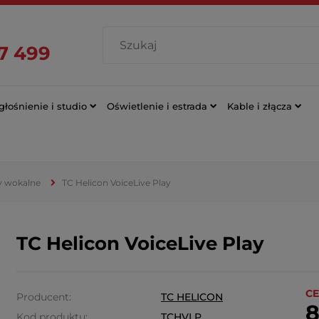
7 499
łośnienie i studio
Oświetlenie i estrada
Kable i złącza
y wokalne
TC Helicon VoiceLive Play
TC Helicon VoiceLive Play
CE
Producent:
TC HELICON
8
Kod produktu:
TCHVLP