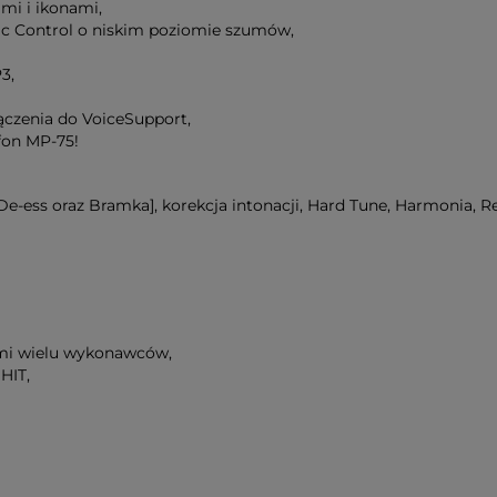
ami i ikonami,
c Control o niskim poziomie szumów,
3,
ączenia do VoiceSupport,
fon MP-75!
De-ess oraz Bramka], korekcja intonacji, Hard Tune, Harmonia, R
mi wielu wykonawców,
HIT,