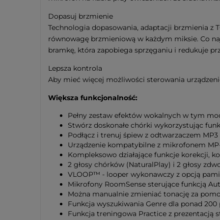
Dopasuj brzmienie
Technologia dopasowania, adaptacji brzmienia z TC
równowagę brzmieniową w każdym miksie. Co najle
bramkę, która zapobiega sprzęganiu i redukuje pr
Lepsza kontrola
Aby mieć więcej możliwości sterowania urządzenie
Większa funkcjonalność:
Pełny zestaw efektów wokalnych w tym modu
Stwórz doskonałe chórki wykorzystując fun
Podłącz i trenuj śpiew z odtwarzaczem MP3 
Urządzenie kompatybilne z mikrofonem MP-7
Kompleksowo działające funkcje korekcji, ko
2 głosy chórków (NaturalPlay) i 2 głosy zdwo
VLOOP™ - looper wykonawczy z opcją pamięc
Mikrofony RoomSense sterujące funkcją Auto
Można manualnie zmieniać tonację za pomo
Funkcja wyszukiwania Genre dla ponad 200 
Funkcja treningowa Practice z prezentacją 