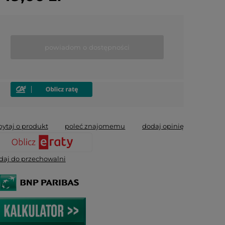
powiadom o dostępności
pytaj o produkt
poleć znajomemu
dodaj opinię
daj do przechowalni