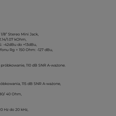
1/8” Stereo Mini Jack,
.14/1.07 kOhm,
: -42dBu do +13dBu,
onu Rg = 150 Ohm: -127 dBu,
ad próbkowanie, 110 dB SNR A-ważone.
 próbkowania, 115 dB SNR A-ważone,
 80/ 40 Ohm,
20 Hz do 20 kHz,