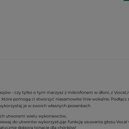
zebojów - czy tylko o tym marzysz z mikrofonem w dłoni, z Voice
e, które pomogą ci stworzyć niesamowite linie wokalne. Podłącz
wykorzystaj je w swoich własnych piosenkach.
ych utworami wielu wykonawców,
piewaj do utworów wykorzystując funkcję usuwania głosu Vocal 
ycznie dobiorą tonację dla chórków!