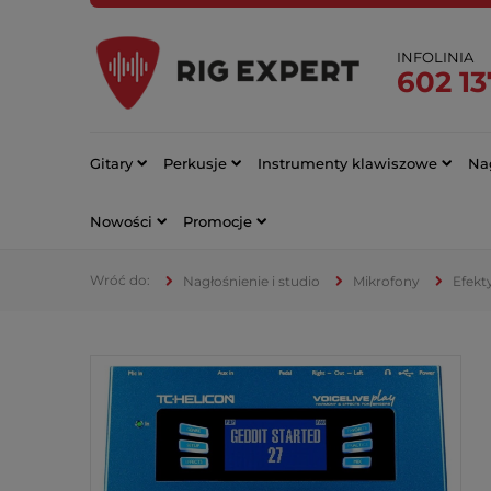
INFOLINIA
602 13
Gitary
Perkusje
Instrumenty klawiszowe
Nag
Nowości
Promocje
Nagłośnienie i studio
Mikrofony
Efekt