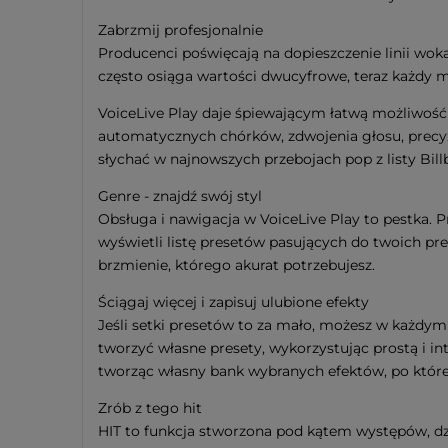
Zabrzmij profesjonalnie
Producenci poświęcają na dopieszczenie linii wok
często osiąga wartości dwucyfrowe, teraz każdy 
VoiceLive Play daje śpiewającym łatwą możliwość 
automatycznych chórków, zdwojenia głosu, precyzy
słychać w najnowszych przebojach pop z listy Bill
Genre - znajdź swój styl
Obsługa i nawigacja w VoiceLive Play to pestka. P
wyświetli listę presetów pasujących do twoich pre
brzmienie, którego akurat potrzebujesz.
Ściągaj więcej i zapisuj ulubione efekty
Jeśli setki presetów to za mało, możesz w każdy
tworzyć własne presety, wykorzystując prostą i i
tworząc własny bank wybranych efektów, po które
Zrób z tego hit
HIT to funkcja stworzona pod kątem występów, dz