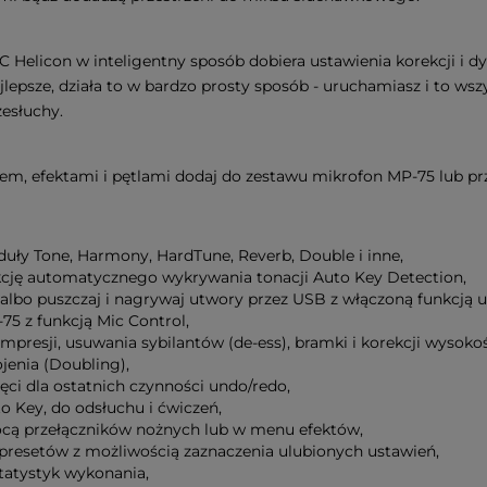
 Helicon w inteligentny sposób dobiera ustawienia korekcji i d
psze, działa to w bardzo prosty sposób - uruchamiasz i to ws
zesłuchy.
m, efektami i pętlami dodaj do zestawu mikrofon MP-75 lub prz
ły Tone, Harmony, HardTune, Reverb, Double i inne,
kcję automatycznego wykrywania tonacji Auto Key Detection,
albo puszczaj i nagrywaj utwory przez USB z włączoną funkcją 
5 z funkcją Mic Control,
mpresji, usuwania sybilantów (de-ess), bramki i korekcji wysoko
jenia (Doubling),
i dla ostatnich czynności undo/redo,
 Key, do odsłuchu i ćwiczeń,
cą przełączników nożnych lub w menu efektów,
presetów z możliwością zaznaczenia ulubionych ustawień,
statystyk wykonania,