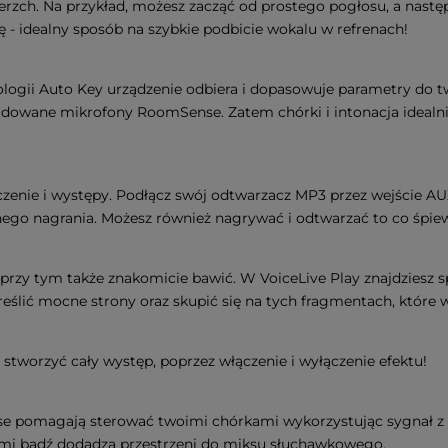
ierzch. Na przykład, możesz zacząć od prostego pogłosu, a nastę
ę - idealny sposób na szybkie podbicie wokalu w refrenach!
nologii Auto Key urządzenie odbiera i dopasowuje parametry do
dowane mikrofony RoomSense. Zatem chórki i intonacja idealni
nie i występy. Podłącz swój odtwarzacz MP3 przez wejście AUX IN
nego nagrania. Możesz również nagrywać i odtwarzać to co śpiew
przy tym także znakomicie bawić. W VoiceLive Play znajdziesz sp
ślić mocne strony oraz skupić się na tych fragmentach, które
worzyć cały występ, poprzez włączenie i wyłączenie efektu!
pomagają sterować twoimi chórkami wykorzystując sygnał z u
ami bądź dodadzą przestrzeni do miksu słuchawkowego.