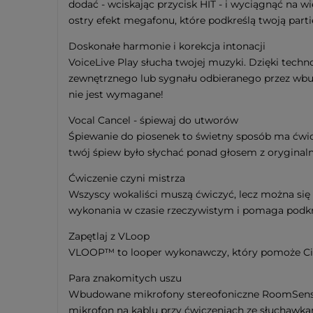
dodać - wciskając przycisk HIT - i wyciągnąć na w
ostry efekt megafonu, które podkreślą twoją parti
Doskonałe harmonie i korekcja intonacji
VoiceLive Play słucha twojej muzyki. Dzięki tech
zewnętrznego lub sygnału odbieranego przez wbu
nie jest wymagane!
Vocal Cancel - śpiewaj do utworów
Śpiewanie do piosenek to świetny sposób ma ćwicze
twój śpiew było słychać ponad głosem z oryginal
Ćwiczenie czyni mistrza
Wszyscy wokaliści muszą ćwiczyć, lecz można się 
wykonania w czasie rzeczywistym i pomaga podkre
Zapętlaj z VLoop
VLOOP™ to looper wykonawczy, który pomoże Ci st
Para znakomitych uszu
Wbudowane mikrofony stereofoniczne RoomSense 
mikrofon na kablu przy ćwiczeniach ze słuchawk