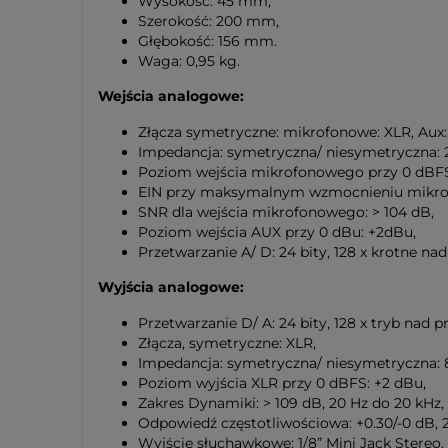
Wysokość: 45 mm,
Szerokość: 200 mm,
Głębokość: 156 mm.
Waga: 0,95 kg.
Wejścia analogowe:
Złącza symetryczne: mikrofonowe: XLR, Aux: 
Impedancja: symetryczna/ niesymetryczna: 2
Poziom wejścia mikrofonowego przy 0 dBFS
EIN przy maksymalnym wzmocnieniu mikrof
SNR dla wejścia mikrofonowego: > 104 dB,
Poziom wejścia AUX przy 0 dBu: +2dBu,
Przetwarzanie A/ D: 24 bity, 128 x krotne n
Wyjścia analogowe:
Przetwarzanie D/ A: 24 bity, 128 x tryb nad
Złącza, symetryczne: XLR,
Impedancja: symetryczna/ niesymetryczna:
Poziom wyjścia XLR przy 0 dBFS: +2 dBu,
Zakres Dynamiki: > 109 dB, 20 Hz do 20 kHz,
Odpowiedź częstotliwościowa: +0.30/-0 dB, 
Wyjście słuchawkowe: 1/8” Mini Jack Stereo.