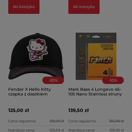
do koszyka
do koszyka
-
10
%
-
10
%
Fender X Hello Kitty
Mark Bass 4 Longevo 45-
czapka z daszkiem
105 Nano Stainless struny
125,00 zł
139,50 zł
Cena regularna:
139,00 zł
Cena regularna:
155,00 zł
Najniższa cena:
125,00 zł
Najniższa cena:
139,50 zł