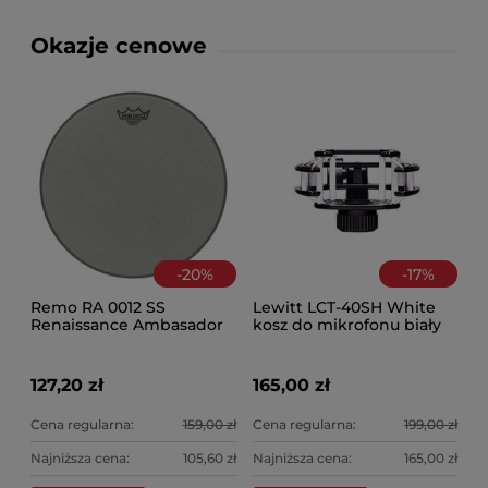
Okazje cenowe
-
20
%
-
17
%
Remo RA 0012 SS
Lewitt LCT-40SH White
Renaissance Ambasador
kosz do mikrofonu biały
12" naciąg
127,20 zł
165,00 zł
Cena regularna:
159,00 zł
Cena regularna:
199,00 zł
Najniższa cena:
105,60 zł
Najniższa cena:
165,00 zł