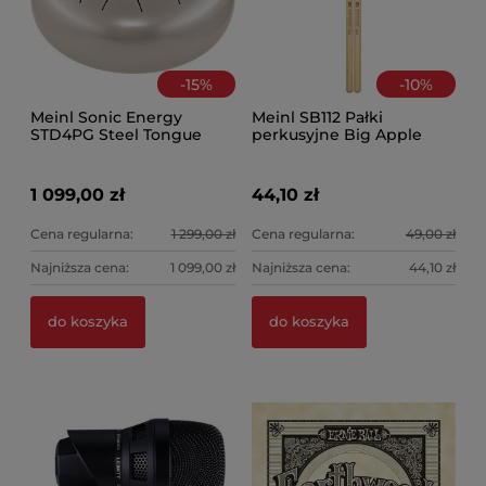
-
15
%
-
10
%
Meinl Sonic Energy
Meinl SB112 Pałki
STD4PG Steel Tongue
perkusyjne Big Apple
Drum PG
Swing
1 099,00 zł
44,10 zł
Cena regularna:
1 299,00 zł
Cena regularna:
49,00 zł
Najniższa cena:
1 099,00 zł
Najniższa cena:
44,10 zł
do koszyka
do koszyka