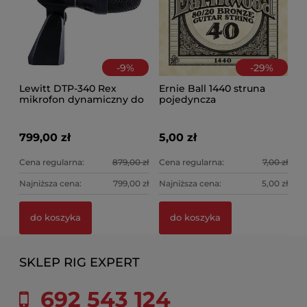
-
9
%
-
29
%
Lewitt DTP-340 Rex
Ernie Ball 1440 struna
mikrofon dynamiczny do
pojedyncza
centrali
799,00 zł
5,00 zł
Cena regularna:
879,00 zł
Cena regularna:
7,00 zł
Najniższa cena:
799,00 zł
Najniższa cena:
5,00 zł
do koszyka
do koszyka
SKLEP RIG EXPERT
692 543 124