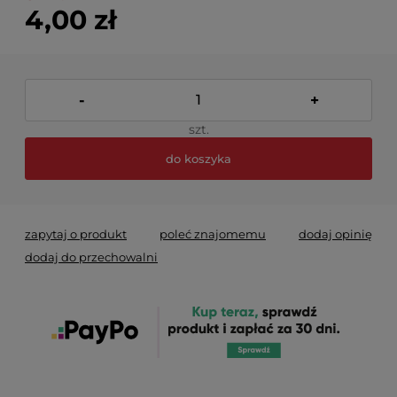
4,00 zł
-
+
szt.
do koszyka
zapytaj o produkt
poleć znajomemu
dodaj opinię
dodaj do przechowalni