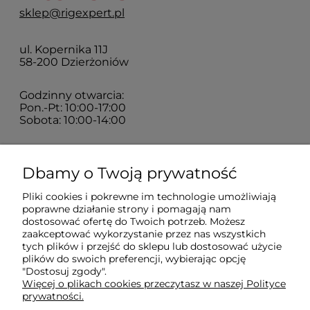
sklep@rigexpert.pl
ul. Kopernika 11J
58-200 Dzierżoniów
Godzinny otwarcia:
Pon.-Pt: 10:00-17:00
Sobota: 10:00-14:00
Zakupy
Dbamy o Twoją prywatność
Pliki cookies i pokrewne im technologie umożliwiają
Sklep
poprawne działanie strony i pomagają nam
dostosować ofertę do Twoich potrzeb. Możesz
zaakceptować wykorzystanie przez nas wszystkich
Moje konto
tych plików i przejść do sklepu lub dostosować użycie
plików do swoich preferencji, wybierając opcję
"Dostosuj zgody".
Więcej o plikach cookies przeczytasz w naszej Polityce
Pomoc
prywatności.