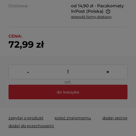
Dostawa:
od 14,90 zł
- Paczkomaty
InPost
(Polska)
sprawdź formy dostawy
Cena nie zawiera ewentualnych kosztów płatności
CENA:
72,99 zł
-
+
szt.
do koszyka
zapytaj o produkt
poleć znajomemu
dodaj opinię
dodaj do przechowalni