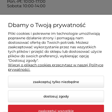
Pon.-Pt: 10:00-17:00
Sobota: 10:00-14:00
Zakupy
Dbamy o Twoją prywatność
Pliki cookies i pokrewne im technologie umożliwiają
Sklep
poprawne działanie strony i pomagają nam
dostosować ofertę do Twoich potrzeb. Możesz
zaakceptować wykorzystanie przez nas wszystkich
Moje konto
tych plików i przejść do sklepu lub dostosować użycie
plików do swoich preferencji, wybierając opcję
"Dostosuj zgody".
Więcej o plikach cookies przeczytasz w naszej Polityce
Pomoc
prywatności.
zaakceptuj tylko niezbędne
dostosuj zgody
zaakceptuj wszystkie