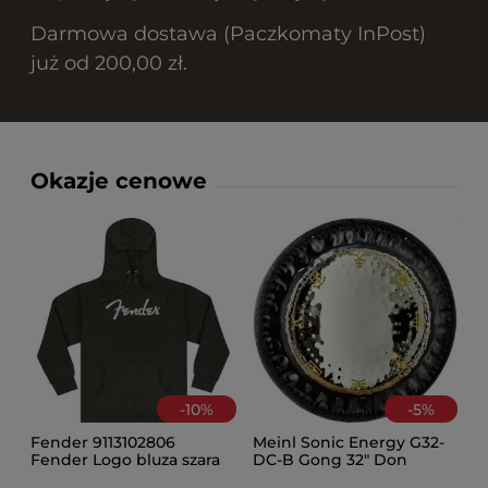
Darmowa dostawa (Paczkomaty InPost)
już od 200,00 zł.
Okazje cenowe
-
10
%
-
5
%
Fender 9113102806
Meinl Sonic Energy G32-
Fender Logo bluza szara
DC-B Gong 32" Don
XXL
Conreaux