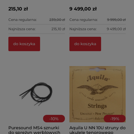
215,10 zł
9 499,00 zł
Cena regularna:
239,00 zł
Cena regularna:
9 999,00 zł
Najniższa cena:
215,10 zł
Najniższa cena:
9 499,00 zł
do koszyka
do koszyka
-
10
%
-
19
%
Puresound MS4 sznurki
Aquila U NN 10U struny do
do sprężyn werblowych
ukulele tenorowego