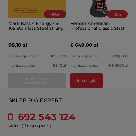
-
10
%
-
5
%
Mark Bass 4 Energy 45-
Fender American
105 Stainless Steel struny
Professional Classic Strat
RW FBLK
98,10 zł
6 649,00 zł
Cena regularna:
109,00 zł
Cena regularna:
6 999,00 zł
Najniższa cena:
98,10 zł
Najniższa cena:
6 649,00 zł
powiadom o
do koszyka
dostępności
SKLEP RIG EXPERT
692 543 124
sklep@rigexpert.pl