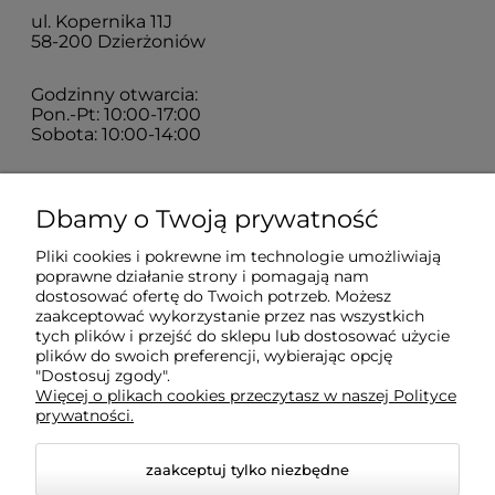
ul. Kopernika 11J
58-200 Dzierżoniów
Godzinny otwarcia:
Pon.-Pt: 10:00-17:00
Sobota: 10:00-14:00
Zakupy
Dbamy o Twoją prywatność
Pliki cookies i pokrewne im technologie umożliwiają
Sklep
poprawne działanie strony i pomagają nam
dostosować ofertę do Twoich potrzeb. Możesz
zaakceptować wykorzystanie przez nas wszystkich
Moje konto
tych plików i przejść do sklepu lub dostosować użycie
plików do swoich preferencji, wybierając opcję
"Dostosuj zgody".
Więcej o plikach cookies przeczytasz w naszej Polityce
Pomoc
prywatności.
zaakceptuj tylko niezbędne