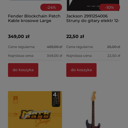
-
24
%
-
10
%
Fender Blockchain Patch
Jackson 2991254006
Kable krosowe Large
Struny do gitary elektr 12-
54
349,00 zł
22,50 zł
Cena regularna:
459,00 zł
Cena regularna:
25,00 zł
Najniższa cena:
349,00 zł
Najniższa cena:
22,50 zł
do koszyka
do koszyka