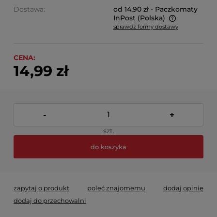
Dostawa:
od 14,90 zł
- Paczkomaty
InPost
(Polska)
sprawdź formy dostawy
Cena nie zawiera ewentualnych kosztów płatności
CENA:
14,99 zł
-
+
szt.
do koszyka
zapytaj o produkt
poleć znajomemu
dodaj opinię
dodaj do przechowalni